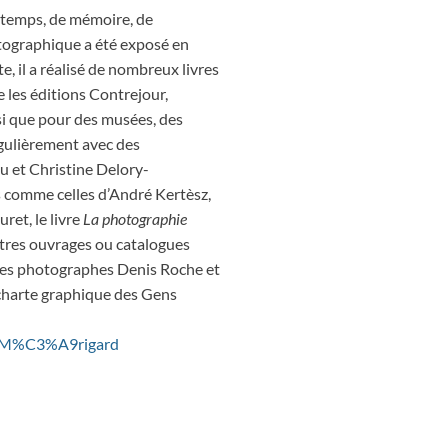
e temps, de mémoire, de
otographique a été exposé en
e, il a réalisé de nombreux livres
les éditions Contrejour,
si que pour des musées, des
régulièrement avec des
 et Christine Delory-
 comme celles d’André Kertèsz,
ret, le livre
La photographie
tres ouvrages ou catalogues
t des photographes Denis Roche et
 charte graphique des Gens
ue_M%C3%A9rigard