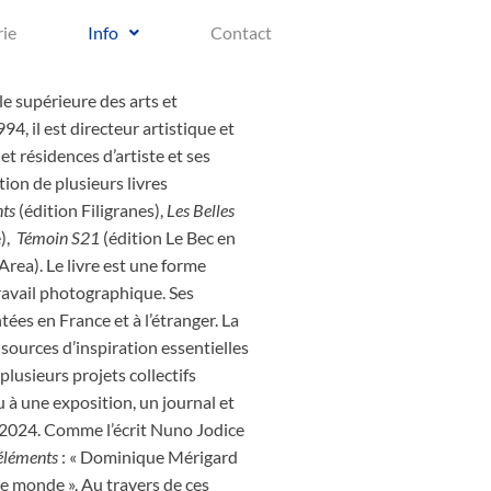
rie
Info
Contact
e supérieure des arts et
4, il est directeur artistique et
t résidences d’artiste et ses
ion de plusieurs livres
nts
(édition Filigranes),
Les Belles
é),
Témoin S21
(édition Le Bec en
Area). Le livre est une forme
ravail photographique. Ses
es en France et à l’étranger. La
s sources d’inspiration essentielles
 plusieurs projets collectifs
 à une exposition, un journal et
024. Comme l’écrit Nuno Jodice
 éléments
: « Dominique Mérigard
le monde ». Au travers de ces