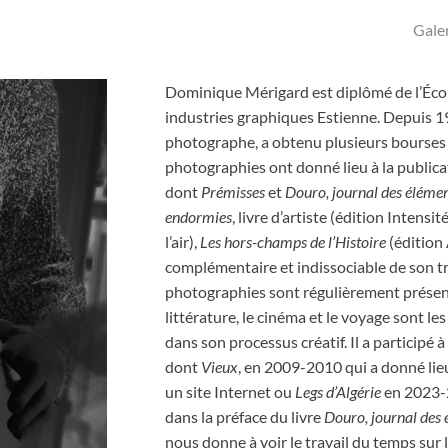
Gale
Dominique Mérigard est diplômé de l’Écol
industries graphiques Estienne. Depuis 199
photographe, a obtenu plusieurs bourses e
photographies ont donné lieu à la publicat
dont
Prémisses
et
Douro, journal des éléme
endormies
, livre d’artiste (édition Intensit
l’air),
Les hors-champs de l’Histoire
(édition 
complémentaire et indissociable de son t
photographies sont régulièrement présenté
littérature, le cinéma et le voyage sont le
dans son processus créatif. Il a participé à
dont
Vieux
, en 2009-2010 qui a donné lieu
un site Internet ou
Legs d’Algérie
en 2023-2
dans la préface du livre
Douro, journal des
nous donne à voir le travail du temps sur 